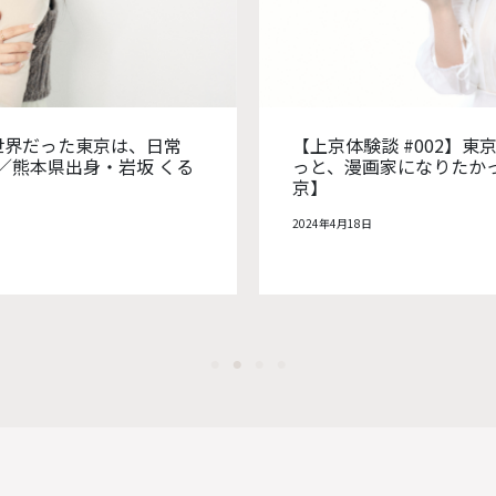
で掴んだ漫画家デビュー。ずっとず
【上京体験談 #
／長野県出身・おしばなお【#上
デル×家政夫とい
上京】
2024年3月11日