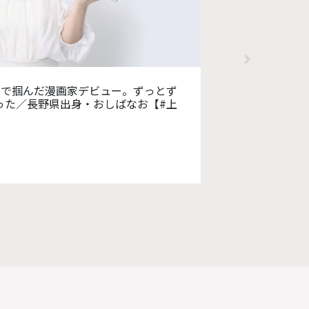
001】夢を手放したその先で出会ったのは、モ
【上京
う新たな自分／沖縄県出身・座安 優汰【#
が、情
【#上
2024年6月