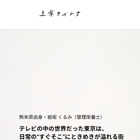
コ
ナ
ン
ビ
テ
ゲ
ン
ー
ツ
シ
へ
ョ
ス
ン
キ
に
ッ
移
プ
動
Previous