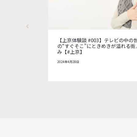
界だった東京は、日常
【上京体験談 #002】東京
熊本県出身・岩坂 くる
っと、漫画家になりたかった
京】
2024年4月18日