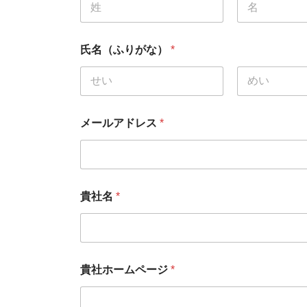
名
姓
氏名（ふりがな）
*
名
姓
メールアドレス
*
貴社名
*
貴社ホームページ
*