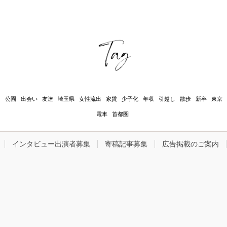
え
公園
出会い
友達
埼玉県
女性流出
家賃
少子化
年収
引越し
散歩
新卒
東京
電車
首都圏
インタビュー出演者募集
寄稿記事募集
広告掲載のご案内