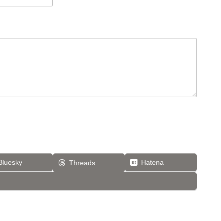
Bluesky
Hatena
Threads