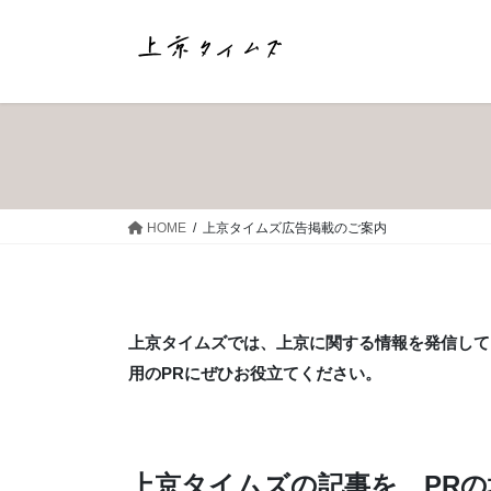
コ
ナ
ン
ビ
テ
ゲ
ン
ー
ツ
シ
へ
ョ
ス
ン
キ
に
ッ
移
HOME
上京タイムズ広告掲載のご案内
プ
動
上京タイムズでは、上京に関する情報を発信して
用のPRにぜひお役立てください。
上京タイムズの記事を、PR