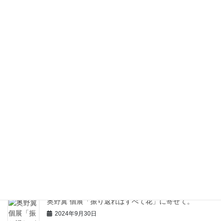
2024年11月11日
【イベントレポート】TOKYO 47 BOUQUET vol.1を
開催しました！
2024年11月2日
新宿駅ダンジョン
2024年10月7日
奥野翼 個展「振り返ればすべて花」に寄せて。
2024年9月30日