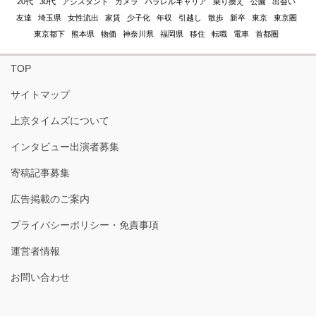
20代
30代
アシスタント
カメラ
パラレルキャリア
乗り換え
公園
出会い
友達
埼玉県
女性流出
家賃
少子化
年収
引越し
散歩
新卒
東京
東京圏
東京都下
熊本県
物価
神奈川県
福岡県
移住
転職
電車
首都圏
TOP
サイトマップ
上京タイムズについて
インタビュー出演者募集
寄稿記事募集
広告掲載のご案内
プライバシーポリシー・免責事項
運営者情報
お問い合わせ